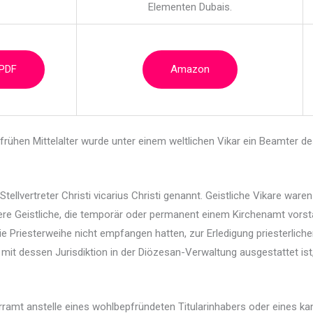
Elementen Dubais.
 PDF
Amazon
Im frühen Mittelalter wurde unter einem weltlichen Vikar
ein Beamter de
tellvertreter Christi vicarius Christi genannt. Geistliche Vikare ware
ere Geistliche, die temporär oder permanent einem Kirchenamt vorsta
ie Priesterweihe nicht empfangen hatten, zur Erledigung priesterlich
 mit dessen Jurisdiktion in der Diözesan-Verwaltung ausgestattet ist
farramt anstelle eines wohlbepfründeten Titularinhabers oder eines k