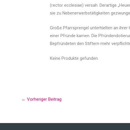
(rector ecclesiae) versah. Derartige „Heue
sie zu Nebenerwerbstätigkeiten gezwungen 
Große Pfarrsprengel unterhielten an ihrer 
einer Pfründe kamen. Die Pfründendotier
Bepfründeten den Stiftern mehr verpflichte
Keine Produkte gefunden.
←
Vorheriger Beitrag