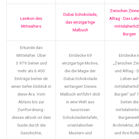
Zwischen Zinne
Dubai Schokolade,
Lexikon des
Alltag - Das Leb
das einzigartige
Mittealters
mittelalterlic
Malbuch
Burgen
Erkunde das
Mittelalter: Über
Entdecke 69
Entdecke i
3.979 Seiten und
einzigartige Motive,
„Zwischen Zi
mehr als 6.400
die die Magie der
und Alltag - 
Einträge bieten dir
Dubai-Schokolade
Leben auf
einen tiefen Einblick in
einfangen! Dieses
mittelalterlic
diese Ära. Vom
Malbuch entführt dich
Burgen“ auf 
Ablass bis zur
in eine Welt aus
Seiten die
Zunftordnung -
luxuriösen
mittelalterli
dieses eBook ist dein
Schokoladentafeln,
Burgenwelt
Guide durch die
orientalischen
Architektur, Al
Geschichte,
Mustern und
und ihre Rolle