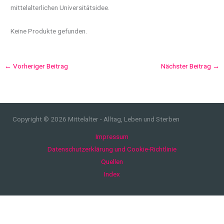
mittelalterlichen Universitätsidee.
Keine Produkte gefunden.
←
Vorheriger Beitrag
Nächster Beitrag
→
Copyright © 2026 Mittelalter - Alltag, Leben und Sterben
Impressum
Datenschutzerklärung und Cookie-Richtlinie
Quellen
Index