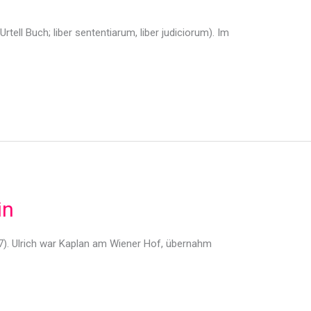
tell Buch; liber sententiarum, liber judiciorum). Im
in
7). Ulrich war Kaplan am Wiener Hof, übernahm