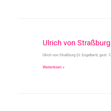
Ulrich von Straßburg
Ulrich von Straßburg (U. Engelberti; gest. 
Ulrich
Weiterlesen »
von
Straßburg