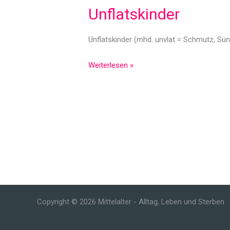
Unflatskinder
Unflatskinder (mhd. unvlat = Schmutz, Sün
Unflatskinder
Weiterlesen »
Copyright © 2026 Mittelalter - Alltag, Leben und Sterben