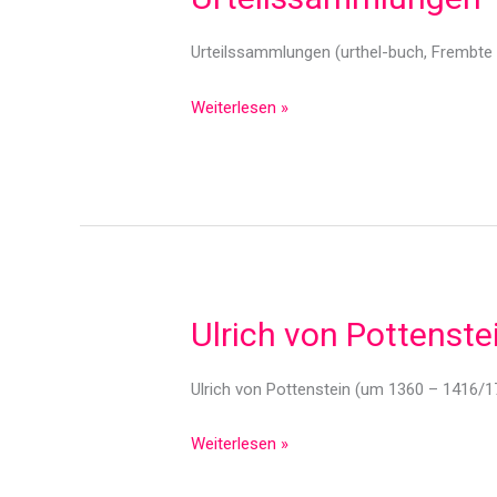
Urteilssammlungen (urthel-buch, Frembte Ur
Urteilssammlungen
Weiterlesen »
Ulrich von Pottenste
Ulrich von Pottenstein (um 1360 – 1416/1
Ulrich
Weiterlesen »
von