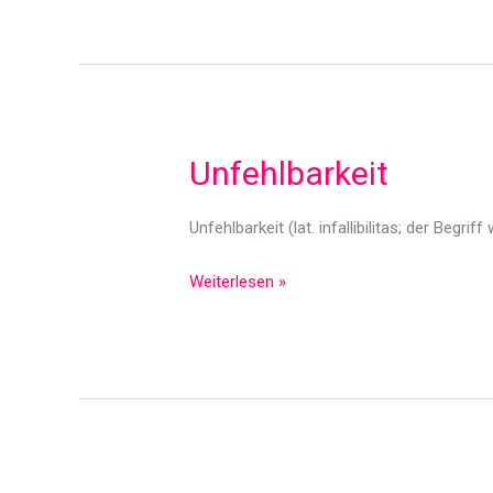
Pottenstein
Unfehlbarkeit
Unfehlbarkeit (lat. infallibilitas; der Begrif
Unfehlbarkeit
Weiterlesen »