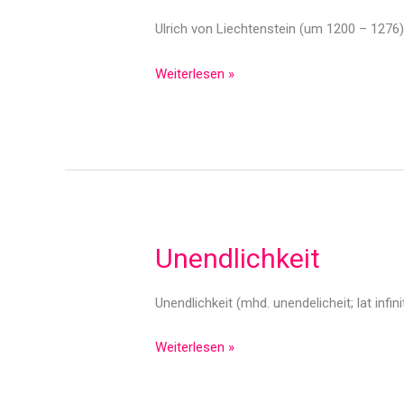
Ulrich von Liechtenstein (um 1200 – 1276
Ulrich
Weiterlesen »
von
Liechtenstein
Unendlichkeit
Unendlichkeit (mhd. unendelicheit; lat infin
Unendlichkeit
Weiterlesen »