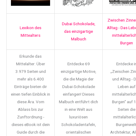
Zwischen Zinne
Dubai Schokolade,
Lexikon des
Alltag - Das Leb
das einzigartige
Mittealters
mittelalterlic
Malbuch
Burgen
Erkunde das
Mittelalter: Über
Entdecke 69
Entdecke i
3.979 Seiten und
einzigartige Motive,
„Zwischen Zi
mehr als 6.400
die die Magie der
und Alltag - 
Einträge bieten dir
Dubai-Schokolade
Leben auf
einen tiefen Einblick in
einfangen! Dieses
mittelalterlic
diese Ära. Vom
Malbuch entführt dich
Burgen“ auf 
Ablass bis zur
in eine Welt aus
Seiten die
Zunftordnung -
luxuriösen
mittelalterli
dieses eBook ist dein
Schokoladentafeln,
Burgenwelt
Guide durch die
orientalischen
Architektur, Al