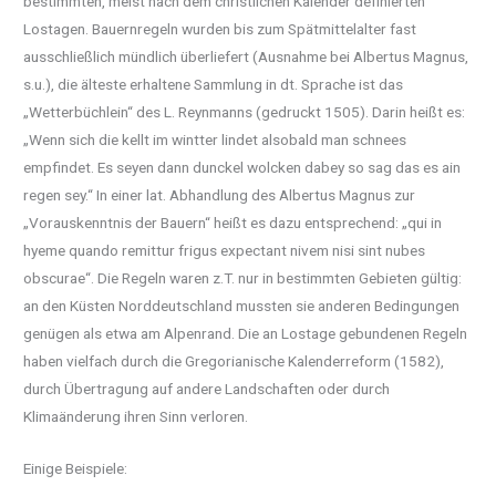
bestimmten, meist nach dem christlichen Kalender definierten
Lostagen. Bauernregeln wurden bis zum Spätmittelalter fast
ausschließlich mündlich überliefert (Ausnahme bei Albertus Magnus,
s.u.), die älteste erhaltene Sammlung in dt. Sprache ist das
„Wetterbüchlein“ des L. Reynmanns (gedruckt 1505). Darin heißt es:
„Wenn sich die kellt im wintter lindet alsobald man schnees
empfindet. Es seyen dann dunckel wolcken dabey so sag das es ain
regen sey.“ In einer lat. Abhandlung des Albertus Magnus zur
„Vorauskenntnis der Bauern“ heißt es dazu entsprechend: „qui in
hyeme quando remittur frigus expectant nivem nisi sint nubes
obscurae“. Die Regeln waren z.T. nur in bestimmten Gebieten gültig:
an den Küsten Norddeutschland mussten sie anderen Bedingungen
genügen als etwa am Alpenrand. Die an Lostage gebundenen Regeln
haben vielfach durch die Gregorianische Kalenderreform (1582),
durch Übertragung auf andere Landschaften oder durch
Klimaänderung ihren Sinn verloren.
Einige Beispiele: