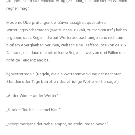
„Regnet es am Siebenschläfertag (27. Juni), es noch sieben Wochen
regnen mag.“
Moderne Überprüfungen der Zuverlässigkeit qualitativer
Witterungsvorhersagen (wie zu nass, zu kalt, zu trocken usf.) haben
ergeben, dass Regeln, die auf Wetterbeobachtungen und nicht auf
bloßem Aberglauben beruhen, vielfach eine Trefferquote von ca. 65
% haben, d.h. dass die betreffende Regel in zwei von drei Fällen die
richtige Tendenz angibt.
b) Wetterregeln (Regeln, die die Wetterentwicklung der nächsten
Stunden oder Tage betreffen, „kurzfristige Wettervorhersage“):
„Ander Wind – ander Wetter.“
„Starker Tau hält Himmel blau.“
„Steigt morgens der Nebel empor, so steht Regen bevor.“