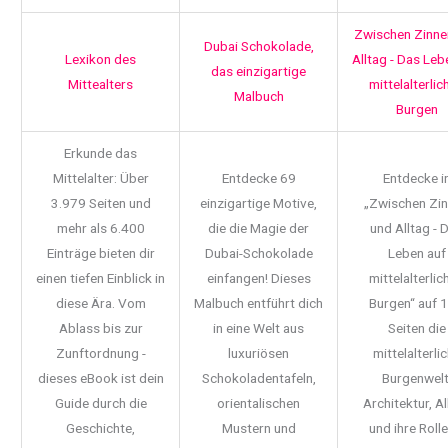
Zwischen Zinne
Dubai Schokolade,
Lexikon des
Alltag - Das Leb
das einzigartige
Mittealters
mittelalterlic
Malbuch
Burgen
Erkunde das
Mittelalter: Über
Entdecke 69
Entdecke i
3.979 Seiten und
einzigartige Motive,
„Zwischen Zi
mehr als 6.400
die die Magie der
und Alltag - 
Einträge bieten dir
Dubai-Schokolade
Leben auf
einen tiefen Einblick in
einfangen! Dieses
mittelalterlic
diese Ära. Vom
Malbuch entführt dich
Burgen“ auf 
Ablass bis zur
in eine Welt aus
Seiten die
Zunftordnung -
luxuriösen
mittelalterli
dieses eBook ist dein
Schokoladentafeln,
Burgenwelt
Guide durch die
orientalischen
Architektur, Al
Geschichte,
Mustern und
und ihre Rolle