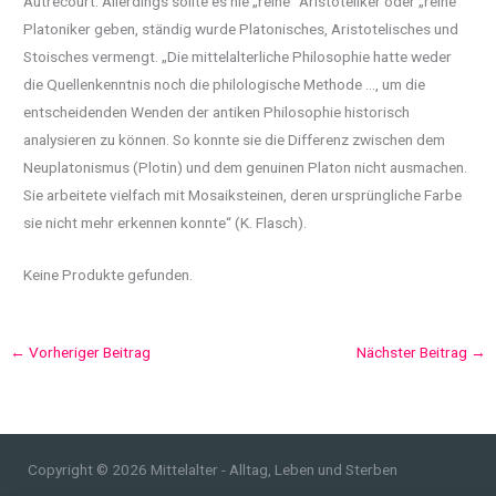
Autrecourt. Allerdings sollte es nie „reine“ Aristoteliker oder „reine“
Platoniker geben, ständig wurde Platonisches, Aristotelisches und
Stoisches vermengt. „Die mittelalterliche Philosophie hatte weder
die Quellenkenntnis noch die philologische Methode …, um die
entscheidenden Wenden der antiken Philosophie historisch
analysieren zu können. So konnte sie die Differenz zwischen dem
Neuplatonismus (Plotin) und dem genuinen Platon nicht ausmachen.
Sie arbeitete vielfach mit Mosaiksteinen, deren ursprüngliche Farbe
sie nicht mehr erkennen konnte“ (K. Flasch).
Keine Produkte gefunden.
←
Vorheriger Beitrag
Nächster Beitrag
→
Copyright © 2026 Mittelalter - Alltag, Leben und Sterben