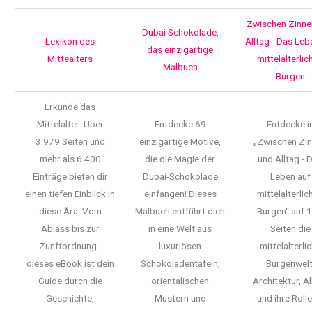
Zwischen Zinne
Dubai Schokolade,
Lexikon des
Alltag - Das Leb
das einzigartige
Mittealters
mittelalterlic
Malbuch
Burgen
Erkunde das
Mittelalter: Über
Entdecke 69
Entdecke i
3.979 Seiten und
einzigartige Motive,
„Zwischen Zi
mehr als 6.400
die die Magie der
und Alltag - 
Einträge bieten dir
Dubai-Schokolade
Leben auf
einen tiefen Einblick in
einfangen! Dieses
mittelalterlic
diese Ära. Vom
Malbuch entführt dich
Burgen“ auf 
Ablass bis zur
in eine Welt aus
Seiten die
Zunftordnung -
luxuriösen
mittelalterli
dieses eBook ist dein
Schokoladentafeln,
Burgenwelt
Guide durch die
orientalischen
Architektur, Al
Geschichte,
Mustern und
und ihre Rolle