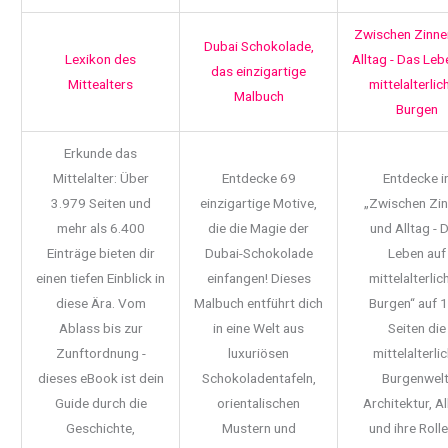
Zwischen Zinne
Dubai Schokolade,
Lexikon des
Alltag - Das Leb
das einzigartige
Mittealters
mittelalterlic
Malbuch
Burgen
Erkunde das
Mittelalter: Über
Entdecke 69
Entdecke i
3.979 Seiten und
einzigartige Motive,
„Zwischen Zi
mehr als 6.400
die die Magie der
und Alltag - 
Einträge bieten dir
Dubai-Schokolade
Leben auf
einen tiefen Einblick in
einfangen! Dieses
mittelalterlic
diese Ära. Vom
Malbuch entführt dich
Burgen“ auf 
Ablass bis zur
in eine Welt aus
Seiten die
Zunftordnung -
luxuriösen
mittelalterli
dieses eBook ist dein
Schokoladentafeln,
Burgenwelt
Guide durch die
orientalischen
Architektur, Al
Geschichte,
Mustern und
und ihre Rolle