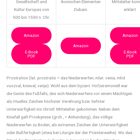
Gesellschaft und
ikonischen Elementen
Mittelalter ko
Kultur Europas von
Dubais.
erklärt.
500 bis 1500 n. Chr.
Amazon
Amazon
Amazon
E-Book
E-Book
PDF
PDF
Prostration (lat. prostratio = das Niederwerfen; mlat. venia; mhd.
vuozval, knieval, venje).
Wohl aus dem byzant. Hofzeremoniell war
die Geste des Fußfalls, des sich Niederwerfens vor einem Mächtigen
als rituelles Zeichen höchster Verehrung bzw. tiefster
Unterwürfigkeit ins christl. Mittelalter gekommen. Neben dem
Kniefall galt Proskynese (grch., = Anhundung), das völlige
Niederwerfen zu Boden, als extremes Zeichen der Unterwürfigkeit
oder Bußfertigkeit (etwa bei Liturgie der der Priesterweihe). Wo das