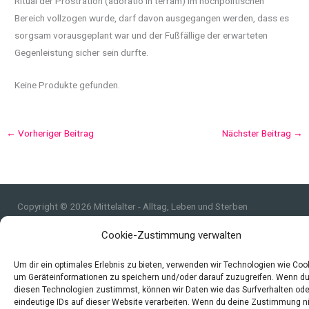
Ritual der Prostration (adoratio in terram) im hochpolitischen
Bereich vollzogen wurde, darf davon ausgegangen werden, dass es
sorgsam vorausgeplant war und der Fußfällige der erwarteten
Gegenleistung sicher sein durfte.
Keine Produkte gefunden.
←
Vorheriger Beitrag
Nächster Beitrag
→
Copyright © 2026 Mittelalter - Alltag, Leben und Sterben
Impressum
Cookie-Zustimmung verwalten
Datenschutzerklärung und Cookie-Richtlinie
Quellen
Um dir ein optimales Erlebnis zu bieten, verwenden wir Technologien wie Coo
um Geräteinformationen zu speichern und/oder darauf zuzugreifen. Wenn d
Index
diesen Technologien zustimmst, können wir Daten wie das Surfverhalten ode
eindeutige IDs auf dieser Website verarbeiten. Wenn du deine Zustimmung n