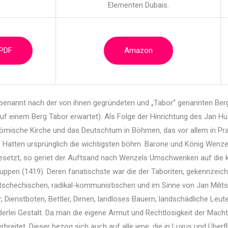
Elementen Dubais.
 PDF
Amazon
n, benannt nach der von ihnen gegründeten und
„Tabor“ genannten Bergf
auf einem Berg Tabor erwartet). Als Folge der Hinrichtung des Jan H
Römische Kirche und das Deutschtum in Böhmen, das vor allem in Pr
 Hatten ursprünglich die wichtigsten böhm. Barone und König Wenzel I
setzt, so geriet der Auftsand nach Wenzels Umschwenken auf die kais
uppen (1419). Deren fanatischste war die der Taboriten, gekennzeichn
n tschechischen, radikal-kommunistischen und im Sinne von Jan Milit
Dienstboten, Bettler, Dirnen, landloses Bauern, landschädliche Leut
derlei Gestalt. Da man die eigene Armut und Rechtlosigkeit der Mach
breitet. Dieser bezog sich auch auf alle jene, die in Luxus und Übe