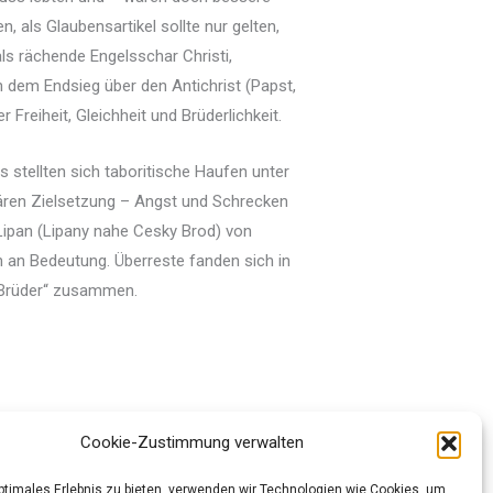
als Glaubensartikel sollte nur gelten,
als rächende Engelsschar Christi,
h dem Endsieg über den Antichrist (Papst,
Freiheit, Gleichheit und Brüderlichkeit.
stellten sich taboritische Haufen unter
nären Zielsetzung – Angst und Schrecken
Lipan (Lipany nahe Cesky Brod) von
h an Bedeutung. Überreste fanden sich in
) Brüder“ zusammen.
Cookie-Zustimmung verwalten
optimales Erlebnis zu bieten, verwenden wir Technologien wie Cookies, um