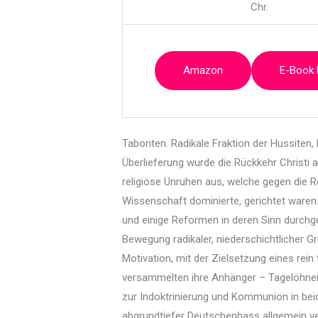
Chr.
Amazon
E-Book
Taboriten. Radikale Fraktion der Hussite
Überlieferung wurde die Rückkehr Christi 
religiöse Unruhen aus, welche gegen die 
Wissenschaft dominierte, gerichtet waren.
und einige Reformen in deren Sinn durchge
Bewegung radikaler, niederschichtlicher Gr
Motivation, mit der Zielsetzung eines rei
versammelten ihre Anhänger – Tagelöhner, 
zur Indoktrinierung und Kommunion in bei
abgrundtiefer Deutschenhass allgemein ver