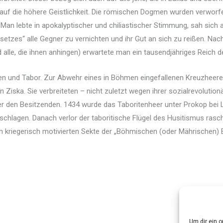
f die höhere Geistlichkeit. Die römischen Dogmen wurden verworfen, 
 Man lebte in apokalyptischer und chiliastischer Stimmung, sah sich 
setzes“ alle Gegner zu vernichten und ihr Gut an sich zu reißen. Nac
alle, die ihnen anhingen) erwartete man ein tausendjähriges Reich der 
en und Tabor. Zur Abwehr eines in Böhmen eingefallenen Kreuzheeres 
Ziska. Sie verbreiteten – nicht zuletzt wegen ihrer sozialrevolutio
r den Besitzenden. 1434 wurde das Taboritenheer unter Prokop bei 
schlagen. Danach verlor der taboritische Flügel des Husitismus rasc
noch kriegerisch motivierten Sekte der „Böhmischen (oder Mährischen
Um dir ein 