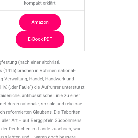
kompakt erklärt.
Amazon
E-Book PDF
estung (nach einer altchristl.
us (1415) brachen in Böhmen national-
ag Verwaltung, Handel, Handwerk und
V. („der Faule“) die Aufrührer unterstützt
erliche, antihussitische Linie zu einer
et durch nationale, soziale und religiöse
sch reformierten Glaubens. Die Taboriten
e aller Art – auf Berggipfeln Südböhmens
t der Deutschen im Lande zuschrieb, war
rfluss lebten und – waren doch bessere