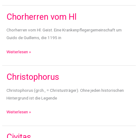
Chorherren vom Hl
Chorherren vom Hl. Geist. Eine Krankenpflegergemeinschaft um
Guido de Guillems, die 1195 in
Chorherren
Weiterlesen »
vom
Hl
Christophorus
Christophorus (grch., = Christusträger). Ohne jeden historischen
Hintergrund ist die Legende
Christophorus
Weiterlesen »
Civitas