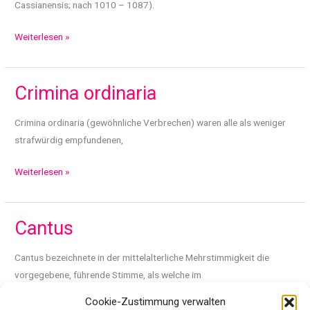
Cassianensis; nach 1010 – 1087).
Constantinus
Weiterlesen »
Africanus
Crimina ordinaria
Crimina ordinaria (gewöhnliche Verbrechen) waren alle als weniger
strafwürdig empfundenen,
Crimina
Weiterlesen »
ordinaria
Cantus
Cantus bezeichnete in der mittelalterliche Mehrstimmigkeit die
vorgegebene, führende Stimme, als welche im
Cookie-Zustimmung verwalten
Cantus
Weiterlesen »