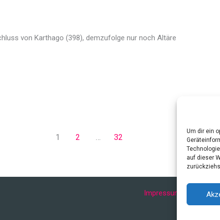
chluss von Karthago (398), demzufolge nur noch Altäre
Um dir ein 
1
2
…
32
Geräteinfor
Technologie
auf dieser 
zurückziehs
Impressum
Datenschu
Akz