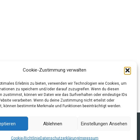
Cookie-Zustimmung verwalten
optimales Erlebnis zu bieten, verwenden wir Technologien wie Cookies, um
Weiter
→
mationen zu speichern und/oder darauf zuzugreifen. Wenn du diesen
n zustimmst, können wir Daten wie das Surfverhalten oder eindeutige IDs
Website verarbeiten. Wenn du deine Zustimmung nicht erteilst oder
t, können bestimmte Merkmale und Funktionen beeinträchtigt werden.
tzerklärung und Cookie-Richtlinie
Quellen
Index
eptieren
Ablehnen
Einstellungen Ansehen
Cookie-Richtlinie
Datenschutzerklärung
Impressum