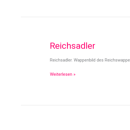
Reichsadler
Reichsadler. Wappenbild des Reichswappen
Reichsadler
Weiterlesen »