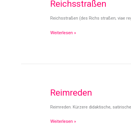
Reichsstraßen
Reichsstraßen (des Richs straßen; viae regi
Reichsstraßen
Weiterlesen »
Reimreden
Reimreden. Kürzere didaktische, satirisch
Reimreden
Weiterlesen »