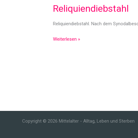
Reliquiendiebstahl
Reliquiendiebstahl. Nach dem Synodalbes
Reliquiendiebstahl
Weiterlesen »
Copyright © 2026 Mittelalter - Alltag, Leben und Sterben