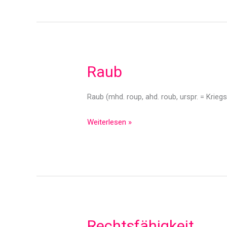
Raub
Raub (mhd. roup, ahd. roub, urspr. = Krie
Raub
Weiterlesen »
Rechtsfähigkeit