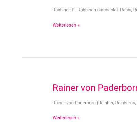
Rabbiner, Pl. Rabbinen (kirchenlat. Rabbi, R
Rabbiner
Weiterlesen »
Rainer von Paderbor
Rainer von Paderborn (Reinher, Reinherus
Rainer
Weiterlesen »
von
Paderborn