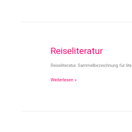
Reiseliteratur
Reiseliteratur. Sammelbezeichnung für li
Reiseliteratur
Weiterlesen »